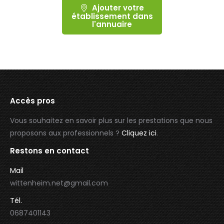
Ajouter votre
établissement dans
l'annuaire
Accès pros
Vous souhaitez en savoir plus sur les prestations que nous
proposons aux professionnels ?
Cliquez ici
.
Restons en contact
Mail
wittenheim.net@gmail.com
Tél.
0687401143