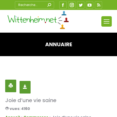
Search:
Facebook
Instagram
Twitter
YouTube
RSS
ANNUAIRE
Vous êtes ici :
Joie d’une vie saine
vues: 4160