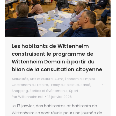
Les habitants de Wittenheim
construisent le programme de
Wittenheim Demain à partir du
bilan de la consultation citoyenne
Actualités
,
Arts et culture
,
Autre
,
Économie
,
Emploi
,
Gastronomie
,
Histoire
,
Lifestyle
,
Politique
,
Santé
,
Shopping
,
Sorties et événements
,
Sport
Par
Wittenheim.net
18 janvier 2026
Le 17 janvier, des habitantes et habitants de
Wittenheim se sont réunis pour une journée de