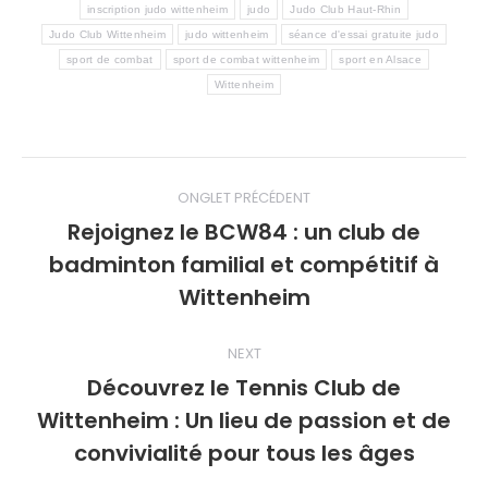
inscription judo wittenheim
judo
Judo Club Haut-Rhin
Judo Club Wittenheim
judo wittenheim
séance d'essai gratuite judo
sport de combat
sport de combat wittenheim
sport en Alsace
Wittenheim
Post
ONGLET PRÉCÉDENT
navigation
Rejoignez le BCW84 : un club de
badminton familial et compétitif à
Previous
post:
Wittenheim
NEXT
Découvrez le Tennis Club de
Wittenheim : Un lieu de passion et de
Next
post:
convivialité pour tous les âges