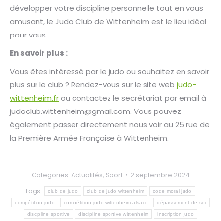
développer votre discipline personnelle tout en vous
amusant, le Judo Club de Wittenheim est le lieu idéal
pour vous.
En savoir plus :
Vous êtes intéressé par le judo ou souhaitez en savoir
plus sur le club ? Rendez-vous sur le site web
judo-
wittenheim.fr
ou contactez le secrétariat par email à
judoclub.wittenheim@gmail.com. Vous pouvez
également passer directement nous voir au 25 rue de
la Première Armée Française à Wittenheim.
Categories:
Actualités
,
Sport
2 septembre 2024
Tags:
club de judo
club de judo wittenheim
code moral judo
compétition judo
compétition judo wittenheim alsace
dépassement de soi
discipline sportive
discipline sportive wittenheim
inscription judo