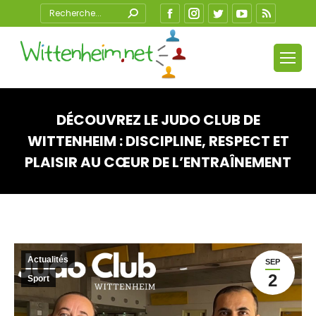
Search:
Facebook
Instagram
Twitter
YouTube
RSS
DÉCOUVREZ LE JUDO CLUB DE
WITTENHEIM : DISCIPLINE, RESPECT ET
PLAISIR AU CŒUR DE L’ENTRAÎNEMENT
Vous êtes ici :
Actualités
SEP
2
Sport