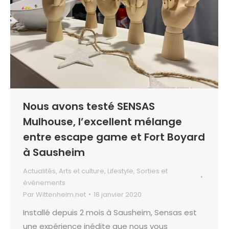
Nous avons testé SENSAS
Mulhouse, l’excellent mélange
entre escape game et Fort Boyard
à Sausheim
Actualités
,
Arts et culture
,
Lifestyle
,
Sorties et
événements
Par
Wittenheim.net
18 janvier 2020
Installé depuis 2 mois à Sausheim, Sensas est
une expérience inédite que nous vous